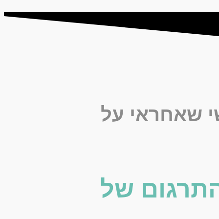
שי שאחראי על
התרגום של