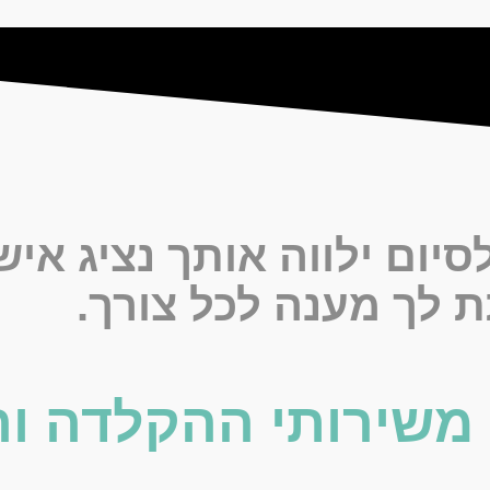
יום ילווה אותך נציג אי
 לך מענה לכל צורך.
 משירותי ההקלדה ו