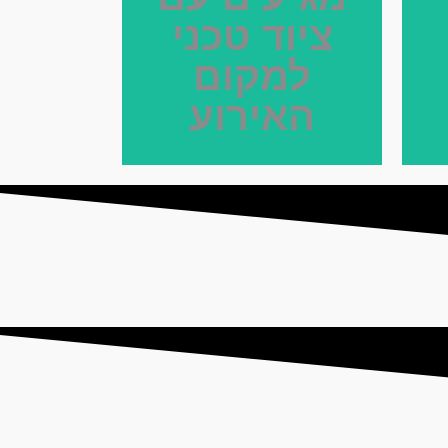
ציוד טכני
למקום
האירוע