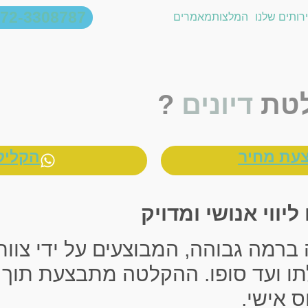
72-3308787
רותים שלנו
המלצות
מאמרים
לטת
דיונים
?
עת מחיר
הקליק
ווי אנושי ומדויק
רמה גבוהה, המבוצעים על ידי צוות 
ו ועד סופו. ההקלטה מתבצעת תוך 
ס אישי.